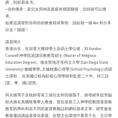
膀，則容易迷 失。
• 信仰傳承：當兒女與神及家庭有穩固關係，信仰就可以傳
承。
如果這講座對你和你的教會很有幫助，請給我一個 like 和分享
出去！謝謝！
講員簡介
香港出生，在加拿大獲得學士及碩士學位後，到 Gordon-
Conwell 神學院攻讀宗教教育碩士 (Master of Religious
Education Degree)。後在聖地牙哥州立大學 (San Diego State
University) 修輔導學, 主修校園心理學 (School Psychology) 的碩
士課程 。在美國公校為駐校心理學師和監督二十年。持三語
(英、粤、國) 證照。
與夫婿周子良牧師育有三個兒女和四個孫子。師母經常從旁協
助夫婿在美國牧養華人教會。曾在基督工人神學院教授基督教
教育的學科和在不同的基督教雜誌和網站發表文章。經常被各
教會邀請講論基督化家庭、在雙文化環境中養育子女、主日學