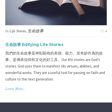
In
Life Stories
,
生命故事
3
4
生命故事 Edifying Life Stories
華裔
我們的生命故事是神彰顯衪的美德、能力、並奇妙作為的故
lp
事。是傳承信仰和文化的好工具。Our life stories are God’s
stories. God uses them to manifest His virtues, abilities, and
wonderful works. They are a useful tool for passing on faith and
culture to the next generation.
Learn More...