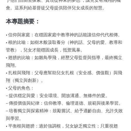
予他們自由去探索、實現從神來的夢想 ，讓兒女有飛翔的機
會。這系列給基督徒父母提供陪伴兒女成長的智慧。
本專題摘要：
• 信仰與家庭：在穩固家庭中教導神的話能讓信仰代代相傳。
• 根的比喻：如樹木般汲取養分（神的話、父母的愛、教導和
管教），兒女才能穩固成長，抵禦風暴。
• 翅膀的比喻：如雛鳥學飛，經歷父母監督與指導，最終獨立
飛翔。
• 扎根與飛翔：父母應幫助兒女扎根（安全感、價值觀）與飛
翔（獨立與創新）。
• 父母的角色：
– 提供穩定與愛：安全環境、開放溝通、無條件的愛。
– 傳授價值與紀律：信仰教導、倫理道德、規範與後果學習。
– 培養獨立與探索精神：鼓勵嘗試、給予適齡自由、允許失敗
與學習。
• 平衡根與翅膀：過於強調根，兒女缺乏獨立性；只重視翅